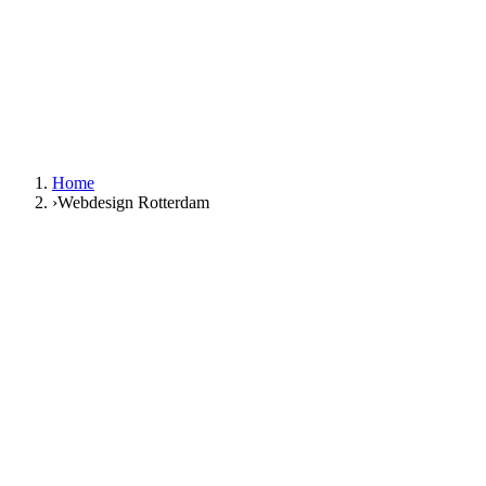
NL
|
EN
Gratis gesprek
NL
|
EN
Home
›
Webdesign Rotterdam