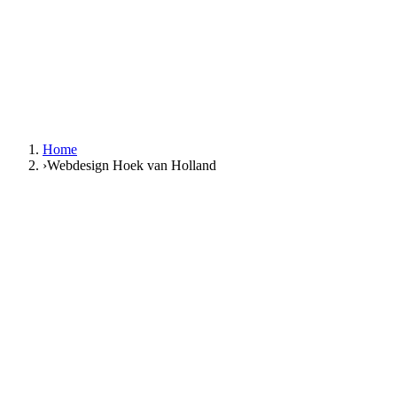
NL
|
EN
Gratis gesprek
NL
|
EN
Home
›
Webdesign Hoek van Holland