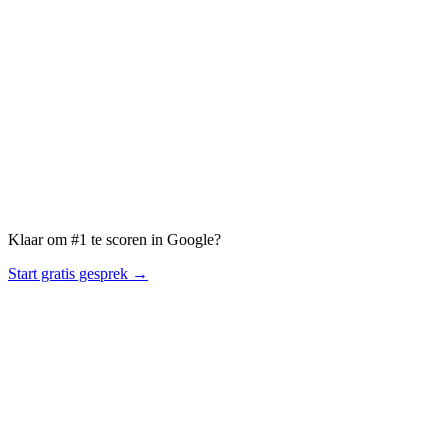
Plan gratis strategiegesprek →
Klaar om #1 te scoren in Google?
Start gratis gesprek →
R
OBBY
PAGE ONE OR NOTHING.