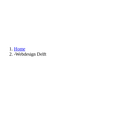
NL
|
EN
Gratis gesprek
NL
|
EN
Home
›
Webdesign Delft