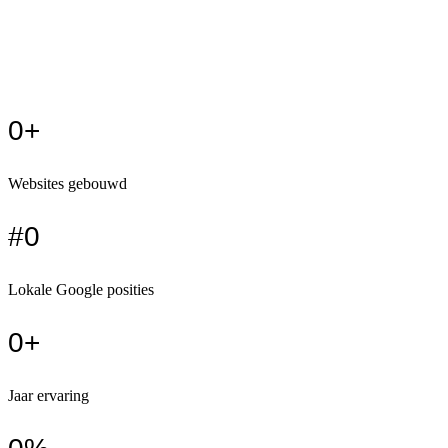
→
Blog
→
Privacybeleid
→
Algemene voorwaarden
0
+
Websites gebouwd
#
0
Lokale Google posities
0
+
Jaar ervaring