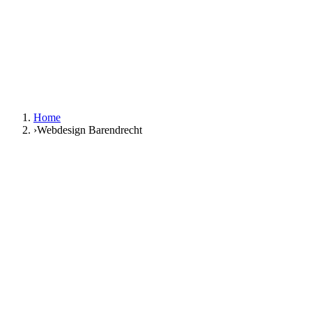
NL
|
EN
Gratis gesprek
NL
|
EN
Home
›
Webdesign Barendrecht