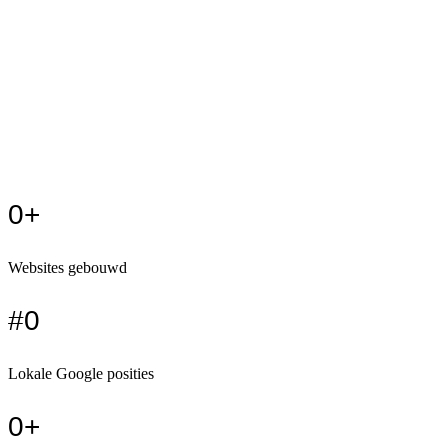
→
Alle steden →
→
Blog
→
Privacybeleid
→
Algemene voorwaarden
0
+
Websites gebouwd
#
0
Lokale Google posities
0
+