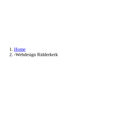
NL
|
EN
Gratis gesprek
NL
|
EN
Home
›
Webdesign Ridderkerk