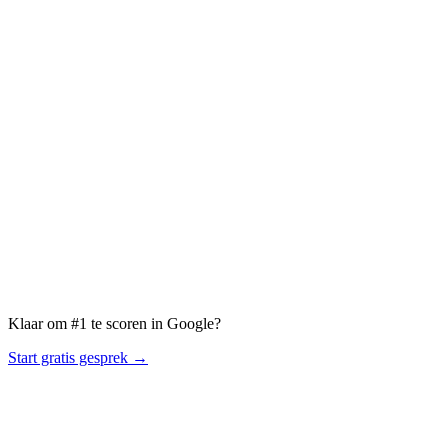
Plan gratis strategiegesprek →
Klaar om #1 te scoren in Google?
Start gratis gesprek →
R
OBBY
PAGE ONE OR NOTHING.