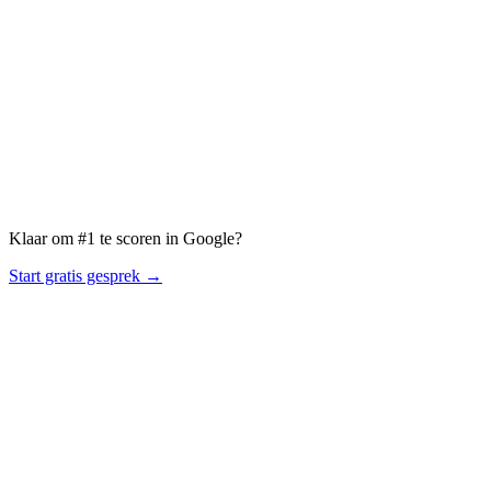
Klaar om #1 te scoren in Google?
Plan gratis strategiegesprek →
Start gratis gesprek →
R
OBBY
PAGE ONE OR NOTHING.