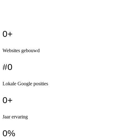
→
Blog
→
Privacybeleid
→
Algemene voorwaarden
0
+
Websites gebouwd
#
0
Lokale Google posities
0
+
Jaar ervaring
0
%